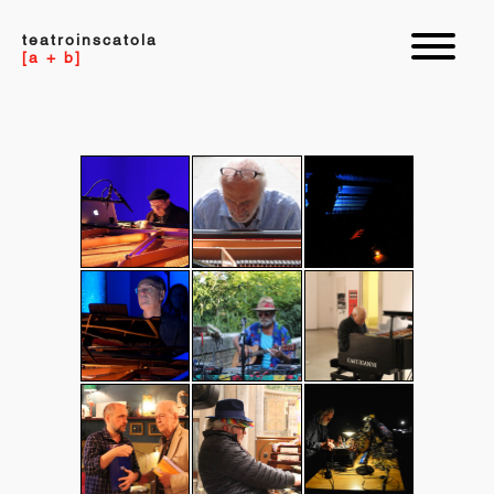
teatroinscatola
[a + b]
Alvin
Antonello
David
Curran
Neri
Monacchi
Michael
Mike
Mike
Harrison
Cooper
Melillo
Nanni
Charlemagne
Todd
Balestrini
Palestine
Barton
e