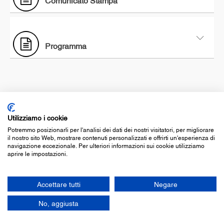
Comunicato Stampa
Programma
© associazione culturale teatroinscatola
Utilizziamo i cookie
c.f. 97350250581
Potremmo posizionarli per l'analisi dei dati dei nostri visitatori, per migliorare
cookie policy
-
privacy policy
il nostro sito Web, mostrare contenuti personalizzati e offrirti un'esperienza di
legge 124/17
navigazione eccezionale. Per ulteriori informazioni sui cookie utilizziamo
aprire le impostazioni.
Accettare tutti
Negare
No, aggiusta