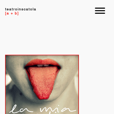
teatroinscatola
[a + b]