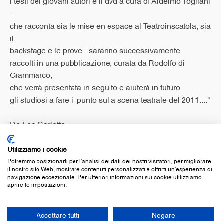
i testi dei giovani autori e il dvd a cura di Aldelmo Togliani
-
che racconta sia le mise en espace al Teatroinscatola, sia
il
backstage e le prove - saranno successivamente
raccolti in una pubblicazione, curata da Rodolfo di
Giammarco,
che verrà presentata in seguito e aiuterà in futuro
gli studiosi a fare il punto sulla scena teatrale del 2011...."
De Leo Carlotta
Pagina 12
Utilizziamo i cookie
Potremmo posizionarli per l'analisi dei dati dei nostri visitatori, per migliorare
(4 aprile 2011) - Corriere della Sera
il nostro sito Web, mostrare contenuti personalizzati e offrirti un'esperienza di
navigazione eccezionale. Per ulteriori informazioni sui cookie utilizziamo
aprire le impostazioni.
Accettare tutti
Negare
© associazione culturale teatroinscatola