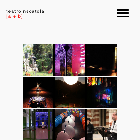
teatroinscatola
[a + b]