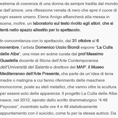
estrema di coerenza di una donna da sempre tradita dal mondo
e dall’amore, una riflessione venata di nero che apre il cuore di
ogni essere umano. Elena Arvigo affiancherà alla messa in
scena, inoltre, un
laboratorio sul testo rivolto agli attori
,
che si
terrà nello spazio allestito per lo spettacolo.
In concomitanza con lo spettacolo, dal
31 ottobre
al
6
novembre
, l’artista
Domenico Uccio
Biondi
espone “
La Culla
delle Albe
”, una mise en scène curata dal
prof Massimo
Guastella
docente di Storia dell'Arte Contemporanea
dell'Università del Salento
e direttore del
MAP
,
il Museo
Mediterraneo dell'Arte Presente
,
che parte da un’idea di terra
madre o matrigna a cui fanno riferimento delle maschere
monocrome, poste su steli metallici, che vanno oltre la scultura
per essere solo delle apparenze. Il progetto La Culla delle Albe
nasce, nel 2012, ispirato dallo scritto drammaturgico “4:48
Psycosis”, incentrato sulle ore 4 e 48 statisticamente
appuntamento con il suicidio, come fu per la stessa autrice. Da