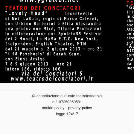
© associazione culturale teatroinscatola
c.f. 97350250581
cookie policy
-
privacy policy
legge 124/17