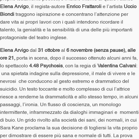
Elena Arvigo
, il regista-autore
Enrico Frattaroli
e l’artista
Uccio
Biondi
traggono ispirazione e concentrano l’attenzione per
dare vita ai propri lavori con i quali intendono ricordare il
talento, la genialità e la sensibilità di una delle più importanti
protagoniste del teatro inglese.
Elena Arvigo
dal
31 ottobre
al
6 novembre (senza pause), alle
ore 21,
porta in scena, dopo il successo ottenuto alcuni anni fa,
lo spettacolo
4.48 Psychosis
, con la regia di
Valentina Calvani
:
una spietata indagine sulla depressione, il male di vivere e le
nevrosi che conducono al gesto estremo e drammatico del
suicidio. Un testo toccante e molto complesso di cui l’attrice
riesce a renderne la drammaticità e allo stesso tempo, in alcuni
passaggi, l’ironia. Un flusso di coscienza, un monologo
intermittente, inframmezzato da dialoghi immaginari e momenti
di buio. Un grido rivolto alla società dei sani, dei normali, in cui
Sara Kane proclama la sua decisione di togliersi la vita proprio
per dimostrare di essere più sana e normale di tutti. La prova