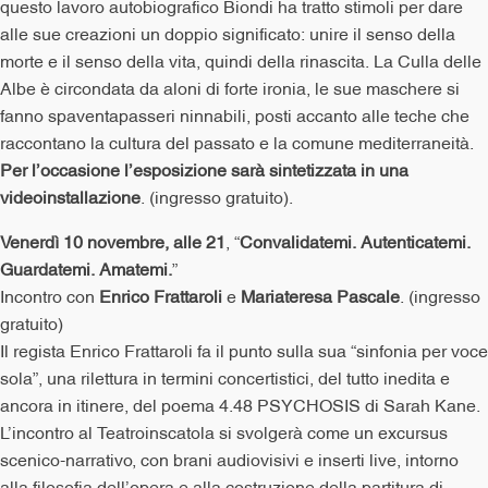
questo lavoro autobiografico Biondi ha tratto stimoli per dare
alle sue creazioni un doppio significato: unire il senso della
morte e il senso della vita, quindi della rinascita. La Culla delle
Albe è circondata da aloni di forte ironia, le sue maschere si
fanno spaventapasseri ninnabili, posti accanto alle teche che
raccontano la cultura del passato e la comune mediterraneità.
Per l’occasione l’esposizione sarà sintetizzata in una
videoinstallazione
. (ingresso gratuito).
Venerdì 10 novembre,
alle 21
, “
Convalidatemi. Autenticatemi.
Guardatemi. Amatemi.
”
Incontro con
Enrico Frattaroli
e
Mariateresa Pascale
. (ingresso
gratuito)
Il regista Enrico Frattaroli fa il punto sulla sua “sinfonia per voce
sola”, una rilettura in termini concertistici, del tutto inedita e
ancora in itinere, del poema 4.48 PSYCHOSIS di Sarah Kane.
L’incontro al Teatroinscatola si svolgerà come un excursus
scenico-narrativo, con brani audiovisivi e inserti live, intorno
alla filosofia dell’opera e alla costruzione della partitura di