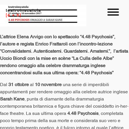
teatroinscatola
[a + b]
L’attrice Elena Arvigo con lo spettacolo “4.48 Psychosis”,
l’autore e regista Enrico Frattaroli con l’incontro-lezione
“Convalidatemi. Autenticatemi. Guardatemi. Amatemi.”, l’artista
Uccio Biondi con la mise en scène “La Culla delle Albe”
rendono omaggio alla celebre drammaturga inglese
concentrandosi sulla sua ultima opera: “4.48
Psychosis”
Dal
31 ottobre
al
10 novembre
una serie di imperdibili
appuntamenti per rendere omaggio alla celebre autrice inglese
Sarah Kane
, punta di diamante della drammaturgia
contemporanea britannica e figura chiave del cosiddetto in-her-
face theatre. La sua ultima opera
4.48 Psychosis
, completata
poco tempo prima della sua morte e considerata suo vero e
proprio testamento poetico, è il fulcro intorno al quale l’attrice