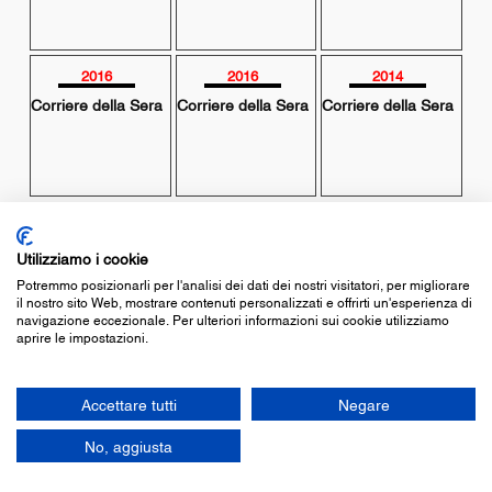
2016
2016
2014
Corriere della Sera
Corriere della Sera
Corriere della Sera
Utilizziamo i cookie
Potremmo posizionarli per l'analisi dei dati dei nostri visitatori, per migliorare
il nostro sito Web, mostrare contenuti personalizzati e offrirti un'esperienza di
navigazione eccezionale. Per ulteriori informazioni sui cookie utilizziamo
aprire le impostazioni.
© associazione culturale teatroinscatola
c.f. 97350250581
Accettare tutti
Negare
cookie policy
-
privacy policy
legge 124/17
No, aggiusta