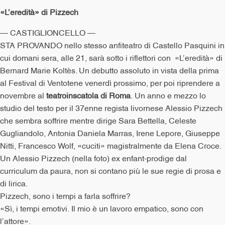
«L’eredità» di Pizzech
— CASTIGLIONCELLO —
STA PROVANDO nello stesso anfiteatro di Castello Pasquini in
cui domani sera, alle 21, sarà sotto i riflettori con «L’eredità» di
Bernard Marie Koltès. Un debutto assoluto in vista della prima
al Festival di Ventotene venerdì prossimo, per poi riprendere a
novembre al
teatroinscatola di Roma
. Un anno e mezzo lo
studio del testo per il 37enne regista livornese Alessio Pizzech
che sembra soffrire mentre dirige Sara Bettella, Celeste
Gugliandolo, Antonia Daniela Marras, Irene Lepore, Giuseppe
Nitti, Francesco Wolf, «cuciti» magistralmente da Elena Croce.
Un Alessio Pizzech (nella foto) ex enfant-prodige dal
curriculum da paura, non si contano più le sue regie di prosa e
di lirica.
Pizzech, sono i tempi a farla soffrire?
«Sì, i tempi emotivi. Il mio è un lavoro empatico, sono con
l’attore».