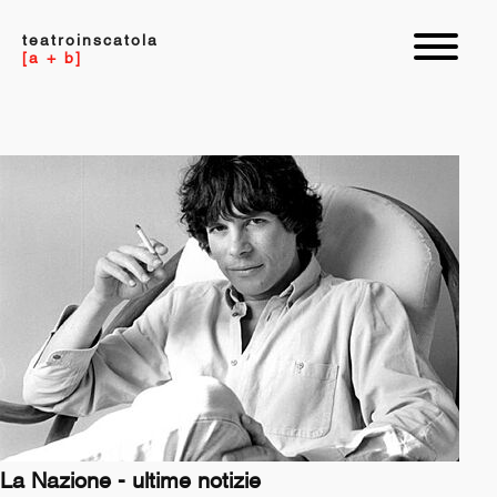
teatroinscatola
[a + b]
La Nazione - ultime notizie